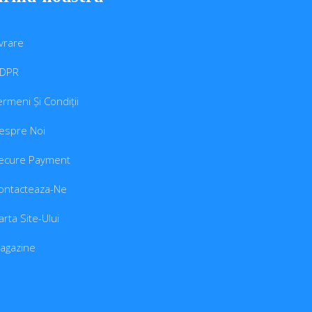
ivrare
DPR
ermeni Și Condiții
espre Noi
ecure Payment
ontacteaza-Ne
arta Site-Ului
agazine