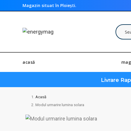
Magazin situat în Ploiești.
acasă
mag
Livrare Ra
Acasă
Modul urmarire lumina solara