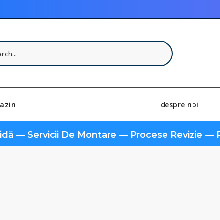
azin
despre noi
pidă — Servicii De Montare — Procese Revizie — P