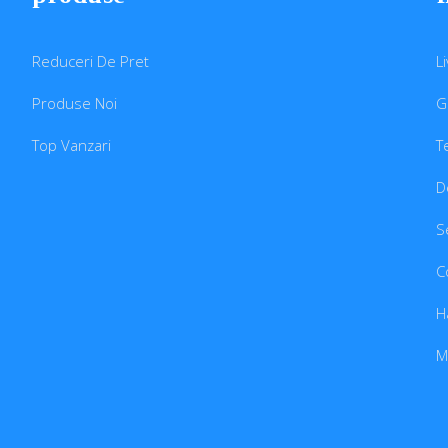
Reduceri De Pret
L
Produse Noi
G
Top Vanzari
T
D
S
C
H
M