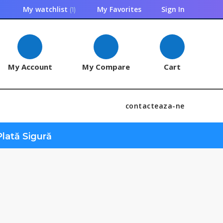
My Favorites
Sign In
My watchlist
1
My Account
My Compare
Cart
contacteaza-ne
lată Sigură