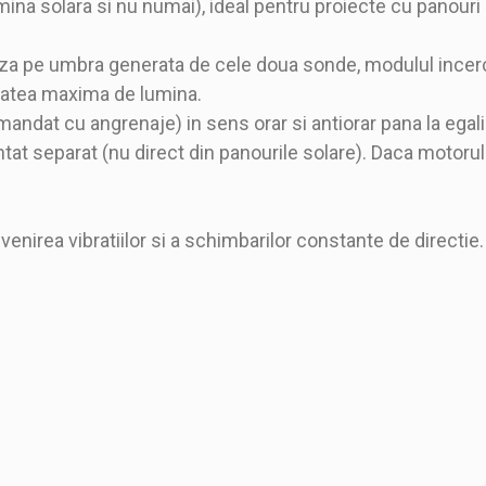
mina solara si nu numai), ideal pentru proiecte cu panour
aza pe umbra generata de cele doua sonde, modulul incer
tatea maxima de lumina.
andat cu angrenaje) in sens orar si antiorar pana la egal
tat separat (nu direct din panourile solare). Daca motorul 
enirea vibratiilor si a schimbarilor constante de directie.