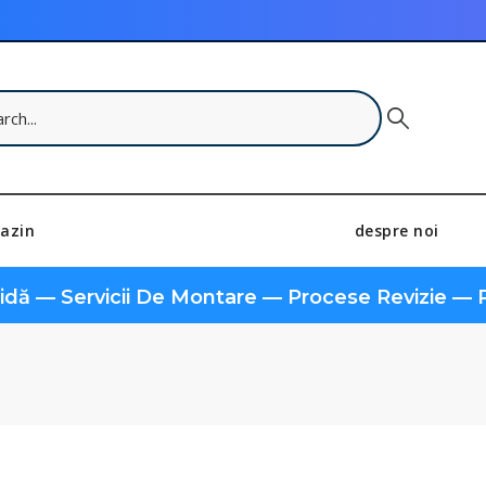
azin
despre noi
pidă — Servicii De Montare — Procese Revizie — P