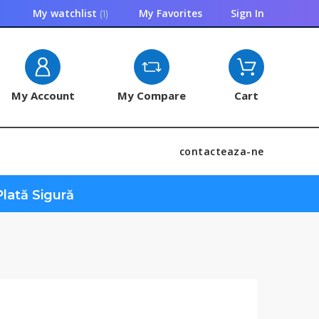
My Favorites
Sign In
My watchlist
1
My Account
My Compare
Cart
contacteaza-ne
lată Sigură