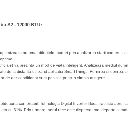
ebu S2 - 12000 BTU:
optimizeaza automat diferitele moduri prin analizarea starii camerei si a
 optime.
tificiale) va prezinta un mod de viata inteligent. Analizeaza mediul dumn
e de la distanta utilizand aplicatia SmartThings. Pornirea si oprirea, 
 de aer conditionat sunt posibile printr-o simpla atingere.
ti intotdeauna confortabil. Tehnologia Digital Inverter Boost raceste aer
lata cu 31%. Prin urmare, aerul rece este dispersat mai departe si mai 