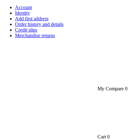
Account
Identity
Add first address
Order history and details
Credit slips
Merchandise returns
My Compare
0
Cart
0