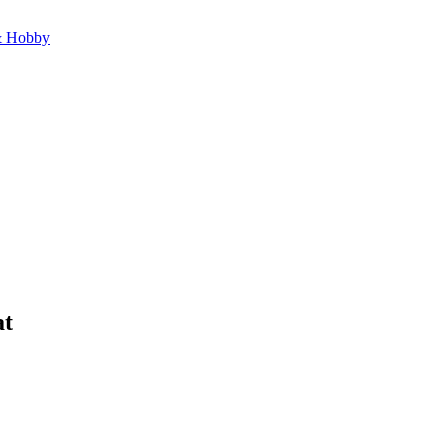
 & Hobby
at