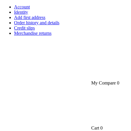
Account
Identity
Add first address
Order history and details
Credit slips
Merchandise returns
My Compare
0
Cart
0