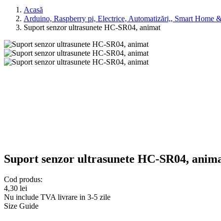
Acasă
Arduino, Raspberry pi, Electrice, Automatizări,, Smart Home
Suport senzor ultrasunete HC-SR04, animat
Suport senzor ultrasunete HC-SR04, anim
Cod produs:
4,30 lei
Nu include TVA
livrare in 3-5 zile
Size Guide