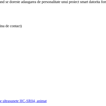
nd se doreste adaugarea de personalitate unui proiect smart datorita for
gina de contact)
or ultrasunete HC-SR04, animat